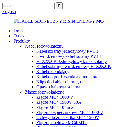
English
Dom
O nas
Produkty
Kabel fotowoltaiczny
Kabel solarny jednożyłowy PV1-F
Dwurdzeniowy kabel solarny PV1-F
H1Z2Z2-K Jednożyłowy kabel solarny
Kabel solarny dwurdzeniowy H1Z2Z2-K
Kabel uziemiający
Kabel do podłączenia akumulatora
Klips do kabla solarnego
Opaska kablowa solarna
Złącze fotowoltaiczne
Złącze MC4 1000 V
Złącze MC4 1500V 50A
Złącze MC4 10mm2
Złącze bezpiecznikowe MC4 1000 V
Uchwyt bezpiecznika MC4 1500V
Złącze panelowe MC4 M12