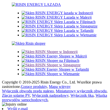
Copyright © 2010-2025 Risin Energy Co., Ltd. Wszelkie prawa
zastrzeżone.
Gorące produkty
,
Mapa witryny
Wyłącznik obwodu prądu stałego
,
Miniaturowy wyłącznik obwodu
,
Złącze solarne PV
,
Wyłącznik nadprądowy
,
Wyłącznik 6ka
,
Wiązka
przewodów samochodowych
,
Wyślij e-mail