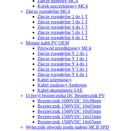
Złącze diodowe MC4
Korek uszczelniający MC4
Złącze rozgałęźne MC4
Złącze rozgałęźne 2 do 1 T
Złącze rozgałęźne 3 do 1 T
Złącze rozgałęźne 4 do 1 T
Złącze rozgałęźne 5 do 1 T
Złącze rozgałęźne 6 do 1 T
Montaż kabli PV OEM
Przewód przedłużający MC4
Złącze rozgałęźne Y 2 do 1
Złącze rozgałęźne Y 3 do 1
Złącze rozgałęźne Y 4 do 1
Złącze rozgałęźne Y 5 do 1
Złącze rozgałęźne Y 6 do 1
Kabel uziemiający
Kabel zasilający Anderson
Kabel akumulatora SAE
Uchwyt bezpiecznika DC Bezpiecznik PV
Bezpiecznik 1000VDC 10x38mm
Bezpiecznik 1500VDC 10x65mm
Bezpiecznik 1500VDC 10x85mm
Bezpiecznik 1500VDC 14x51mm
Bezpiecznik 1500VDC 14x65mm
Wyłącznik obwodu prądu stałego MCB SPD