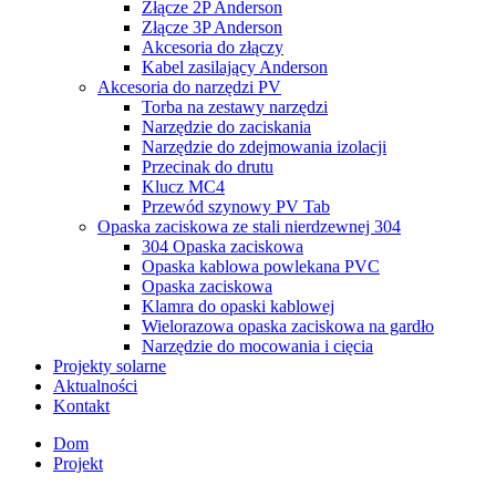
Złącze 2P Anderson
Złącze 3P Anderson
Akcesoria do złączy
Kabel zasilający Anderson
Akcesoria do narzędzi PV
Torba na zestawy narzędzi
Narzędzie do zaciskania
Narzędzie do zdejmowania izolacji
Przecinak do drutu
Klucz MC4
Przewód szynowy PV Tab
Opaska zaciskowa ze stali nierdzewnej 304
304 Opaska zaciskowa
Opaska kablowa powlekana PVC
Opaska zaciskowa
Klamra do opaski kablowej
Wielorazowa opaska zaciskowa na gardło
Narzędzie do mocowania i cięcia
Projekty solarne
Aktualności
Kontakt
Dom
Projekt