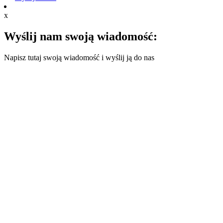
x
Wyślij nam swoją wiadomość:
Napisz tutaj swoją wiadomość i wyślij ją do nas
English
French
German
Portuguese
Spanish
Russian
Japanese
Korean
Arabic
Irish
Greek
Turkish
Italian
Danish
Romanian
Indonesian
Czech