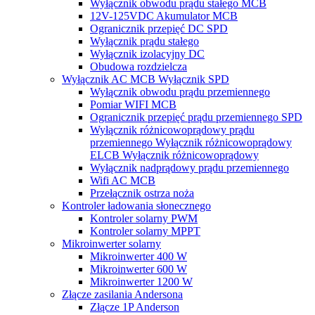
Wyłącznik obwodu prądu stałego MCB
12V-125VDC Akumulator MCB
Ogranicznik przepięć DC SPD
Wyłącznik prądu stałego
Wyłącznik izolacyjny DC
Obudowa rozdzielcza
Wyłącznik AC MCB Wyłącznik SPD
Wyłącznik obwodu prądu przemiennego
Pomiar WIFI MCB
Ogranicznik przepięć prądu przemiennego SPD
Wyłącznik różnicowoprądowy prądu
przemiennego Wyłącznik różnicowoprądowy
ELCB Wyłącznik różnicowoprądowy
Wyłącznik nadprądowy prądu przemiennego
Wifi AC MCB
Przełącznik ostrza noża
Kontroler ładowania słonecznego
Kontroler solarny PWM
Kontroler solarny MPPT
Mikroinwerter solarny
Mikroinwerter 400 W
Mikroinwerter 600 W
Mikroinwerter 1200 W
Złącze zasilania Andersona
Złącze 1P Anderson