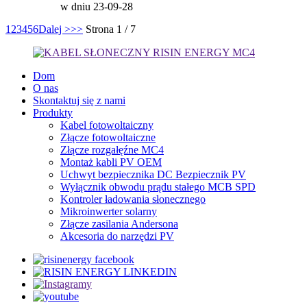
w dniu 23-09-28
1
2
3
4
5
6
Dalej >
>>
Strona 1 / 7
Dom
O nas
Skontaktuj się z nami
Produkty
Kabel fotowoltaiczny
Złącze fotowoltaiczne
Złącze rozgałęźne MC4
Montaż kabli PV OEM
Uchwyt bezpiecznika DC Bezpiecznik PV
Wyłącznik obwodu prądu stałego MCB SPD
Kontroler ładowania słonecznego
Mikroinwerter solarny
Złącze zasilania Andersona
Akcesoria do narzędzi PV